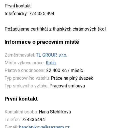
První kontakt:
telefonicky: 724 335 494
Požadujeme certifikát z thajských chrámových škol.
Informace o pracovním místě
Zaměstnavatel:
TL GROUP, s.r.o.
Místo výkonu práce:
Kolín
Platové ohodnocení:
22 400 Kč / měsíc
Typ pracovního vztahu:
Práce na plný úvazek
Typ smluvního vztahu:
Pracovní smlouva
První kontakt
Kontaktní osoba:
Hana Stehlíková
Telefon:
724335494
E-mail:
handatykova@seznam.cz