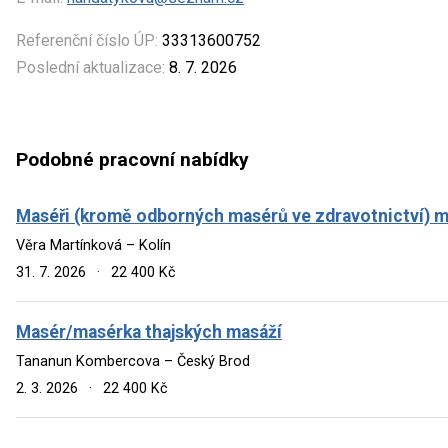
Referenční číslo ÚP:
33313600752
Poslední aktualizace:
8. 7. 2026
Podobné pracovní nabídky
Maséři (kromě odborných masérů ve zdravotnictví) m
Věra Martínková – Kolín
31. 7. 2026
·
22 400 Kč
Masér/masérka thajských masáží
Tananun Kombercova – Český Brod
2. 3. 2026
·
22 400 Kč