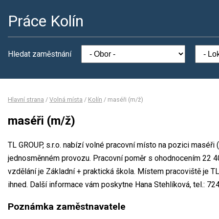
Práce Kolín
Hledat zaměstnání
Hlavní strana
/
Volná místa
/
Kolín
/
maséři (m/ž)
maséři (m/ž)
TL GROUP, s.r.o. nabízí volné pracovní místo na pozici maséři 
jednosměnném provozu. Pracovní poměr s ohodnocením 22 4
vzdělání je Základní + praktická škola. Místem pracoviště je T
ihned. Další informace vám poskytne Hana Stehlíková, tel.: 
Poznámka zaměstnavatele