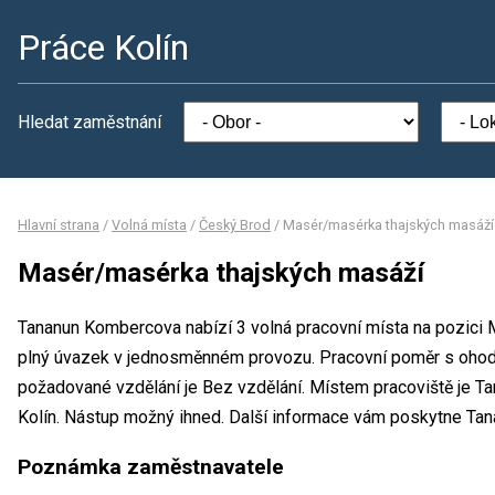
Práce Kolín
Hledat zaměstnání
Hlavní strana
/
Volná místa
/
Český Brod
/
Masér/masérka thajských masáží
Masér/masérka thajských masáží
Tananun Kombercova nabízí 3 volná pracovní místa na pozici
plný úvazek v jednosměnném provozu. Pracovní poměr s oho
požadované vzdělání je Bez vzdělání. Místem pracoviště je 
Kolín. Nástup možný ihned. Další informace vám poskytne Tan
Poznámka zaměstnavatele