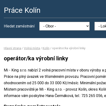
Práce Kolín
Hledat zaměstnání
Hlavní strana
/
Volná místa
/
Kolín
/
operátor/ka výrobní linky
operátor/ka výrobní linky
Mi - King s.r.o. nabízí 2 volná pracovní místa v oboru výroby a
Práce na plný úvazek ve třísměnném provozu. Pracovní poměr 
ohodnocením od 25 000 do 33 000 Kč/měsíc. Minimální požado
Místem pracoviště je Mi - King s.r.o. - provoz Kolín, okres Ko
informace vám poskytne Hana Čermáková, tel.: 725 265 056, 