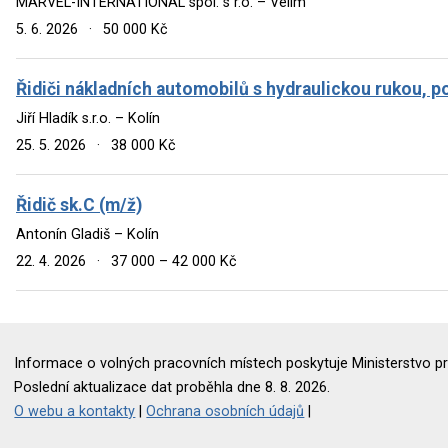
MARVEL-INTERNATIONAL spol. s r.o. – Velim
5. 6. 2026
·
50 000 Kč
Řidiči nákladních automobilů s hydraulickou rukou, po
Jiří Hladík s.r.o. – Kolín
25. 5. 2026
·
38 000 Kč
Řidič sk.C (m/ž)
Antonín Gladiš – Kolín
22. 4. 2026
·
37 000 – 42 000 Kč
Informace o volných pracovních místech poskytuje Ministerstvo pr
Poslední aktualizace dat proběhla dne 8. 8. 2026.
O webu a kontakty
|
Ochrana osobních údajů
|