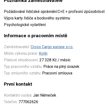
Poznámka zaměstnavatele
Požádováné řidičské oprávnění:C+E + profesní způsobilost
Výpis karty řidiče a bodového systému
Psychologické vyšetření
Informace o pracovním místě
Zaměstnavatel:
Cross Cargo europe s.r.o.
Místo výkonu práce:
Kolín
Platové ohodnocení:
27 328 Kč / měsíc
Typ pracovního vztahu:
Práce na plný úvazek
Typ smluvního vztahu:
Pracovní smlouva
První kontakt
Kontaktní osoba:
Jan Němeček
Telefon:
777062626