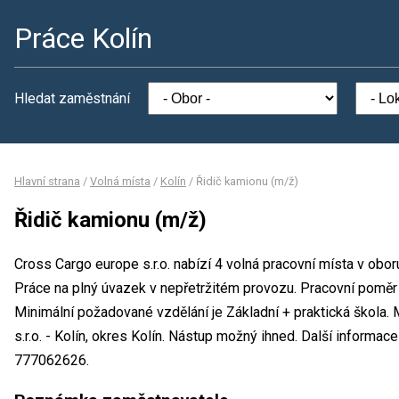
Práce Kolín
Hledat zaměstnání
Hlavní strana
/
Volná místa
/
Kolín
/
Řidič kamionu (m/ž)
Řidič kamionu (m/ž)
Cross Cargo europe s.r.o. nabízí 4 volná pracovní místa v obor
Práce na plný úvazek v nepřetržitém provozu. Pracovní pomě
Minimální požadované vzdělání je Základní + praktická škola.
s.r.o. - Kolín, okres Kolín. Nástup možný ihned. Další informa
777062626.