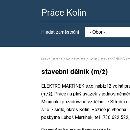
Práce Kolín
Hledat zaměstnání
Hlavní strana
/
Volná místa
/
Kolín
/
stavební dělník (
stavební dělník (m/ž)
ELEKTRO MARTÍNEK s.r.o. nabízí 2 volná prac
(m/ž). Práce na plný úvazek v jednosměnn
Minimální požadované vzdělání je Střední
s.r.o. - sídlo, okres Kolín. Pozice je vhodn
poskytne Luboš Martínek, tel.: 736 622 522,