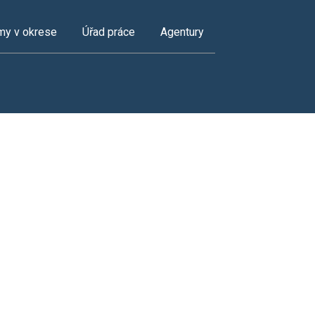
my v okrese
Úřad práce
Agentury