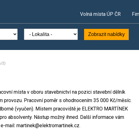
Volná místa ÚP ČR
Fir
Zobrazit nabídky
m/ž)
ovní místa v oboru stavebnictví na pozici stavební dělník
ém provozu. Pracovní poměr s ohodnocením 35 000 Kč/měsíc.
 odborné (vyučen). Místem pracoviště je ELEKTRO MARTÍNEK
á i pro absolventy. Nástup možný ihned. Další informace vám
 e-mail: martinek@elektromartinek.cz.