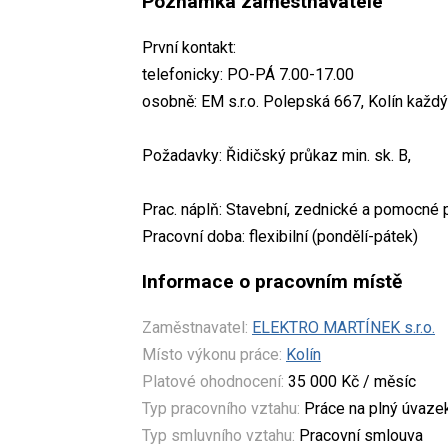
Poznámka zaměstnavatele
První kontakt:
telefonicky: PO-PÁ 7.00-17.00
osobně: EM s.r.o. Polepská 667, Kolín každ
Požadavky: Řidičský průkaz min. sk. B,
Prac. náplň: Stavební, zednické a pomocné 
Pracovní doba: flexibilní (pondělí-pátek)
Informace o pracovním místě
Zaměstnavatel:
ELEKTRO MARTÍNEK s.r.o.
Místo výkonu práce:
Kolín
Platové ohodnocení:
35 000 Kč / měsíc
Typ pracovního vztahu:
Práce na plný úvaze
Typ smluvního vztahu:
Pracovní smlouva