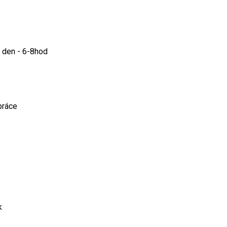
ý den - 6-8hod
práce
k