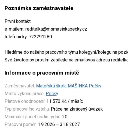
Poznámka zaměstnavatele
První kontakt:
e-mailem: reditelka@msmasinkapecky.cz
telefonicky: 722291280
Hledáme do našeho pracovního týmu kolegyni/kolegu na pozic
Své životopisy prosím zasílejte na emailovou adresu redit
Informace o pracovním místě
Zaměstnavatel:
Mateřská škola MAŠINKA Pečky
Místo výkonu práce:
Pečky
Platové ohodnocení:
11 570 Kč / měsíc
Typ pracovního vztahu:
Práce na zkrácený úvazek
Minimální počet hodin týdně:
20
Pracovní poměr:
1.9.2026 – 31.8.2027