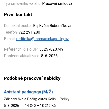
Typ smluvního vztahu:
Pracovní smlouva
První kontakt
Kontaktní osoba:
Bc, Květa Bubeníčkova
Telefon:
722 291 280
E-mail:
reditelka@msmasinkapecky.cz
Referenční číslo ÚP:
33257020749
Poslední aktualizace:
8. 6. 2026
Podobné pracovní nabídky
Asistent pedagoga (M/Ž)
Základní škola Pečky, okres Kolín – Pečky
5. 8. 2026
·
14 340 – 18 210 Kč