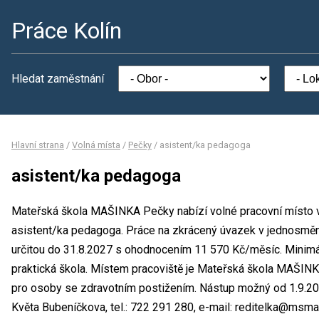
Práce Kolín
Hledat zaměstnání
Hlavní strana
/
Volná místa
/
Pečky
/
asistent/ka pedagoga
asistent/ka pedagoga
Mateřská škola MAŠINKA Pečky nabízí volné pracovní místo v
asistent/ka pedagoga. Práce na zkrácený úvazek v jednosmě
určitou do 31.8.2027 s ohodnocením 11 570 Kč/měsíc. Minimál
praktická škola. Místem pracoviště je Mateřská škola MAŠINKA
pro osoby se zdravotním postižením. Nástup možný od 1.9.20
Květa Bubeníčkova, tel.: 722 291 280, e-mail: reditelka@msm