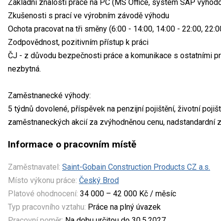
Základní znalosti práce na PC (MS Office, systém SAP výhod
Zkušenosti s prací ve výrobním závodě výhodu
Ochota pracovat na tři směny (6:00 - 14:00, 14:00 - 22:00, 22:0
Zodpovědnost, pozitivním přístup k práci
ČJ - z důvodu bezpečnosti práce a komunikace s ostatními pra
nezbytná.
Zaměstnanecké výhody:
5 týdnů dovolené, příspěvek na penzijní pojištění, životní pojišt
zaměstnaneckých akcií za zvýhodněnou cenu, nadstandardní z
Informace o pracovním místě
Zaměstnavatel:
Saint-Gobain Construction Products CZ a.s.
Místo výkonu práce:
Český Brod
Platové ohodnocení:
34 000 – 42 000 Kč / měsíc
Typ pracovního vztahu:
Práce na plný úvazek
Pracovní poměr:
Na dobu určitou do 30.5.2027