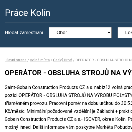
Práce Kolín
Hledat zaměstnání
Hlavní strana
/
Volná místa
/
Český Brod
/
OPERÁTOR - OBSLUHA STROJŮ N
OPERÁTOR - OBSLUHA STROJŮ NA VÝ
Saint-Gobain Construction Products CZ a.s. nabízí 2 volná pra
pozici OPERÁTOR - OBSLUHA STROJŮ NA VÝROBU POLYSTYREN
třísměnném provozu. Pracovní poměr na dobu určitou do 30.
Kč/měsíc. Minimální požadované vzdělání je Základní + praktic
Gobain Construction Products CZ a.s.- ISOVER, okres Kolín. P
možný ihned. Další informace vám poskytne Markéta Pobudová,