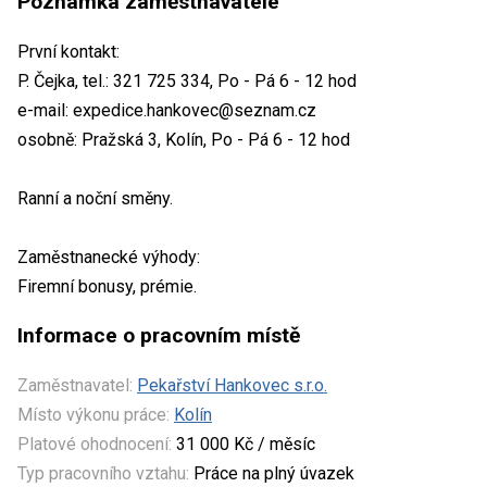
Poznámka zaměstnavatele
První kontakt:
P. Čejka, tel.: 321 725 334, Po - Pá 6 - 12 hod
e-mail: expedice.hankovec@seznam.cz
osobně: Pražská 3, Kolín, Po - Pá 6 - 12 hod
Ranní a noční směny.
Zaměstnanecké výhody:
Firemní bonusy, prémie.
Informace o pracovním místě
Zaměstnavatel:
Pekařství Hankovec s.r.o.
Místo výkonu práce:
Kolín
Platové ohodnocení:
31 000 Kč / měsíc
Typ pracovního vztahu:
Práce na plný úvazek