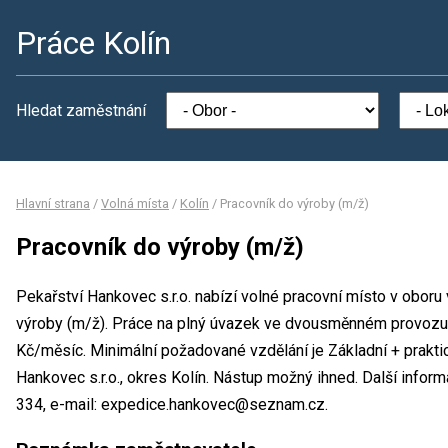
Práce Kolín
Hledat zaměstnání
Hlavní strana
/
Volná místa
/
Kolín
/
Pracovník do výroby (m/ž)
Pracovník do výroby (m/ž)
Pekařství Hankovec s.r.o. nabízí volné pracovní místo v oboru
výroby (m/ž). Práce na plný úvazek ve dvousměnném provozu
Kč/měsíc. Minimální požadované vzdělání je Základní + prakti
Hankovec s.r.o., okres Kolín. Nástup možný ihned. Další infor
334, e-mail: expedice.hankovec@seznam.cz.