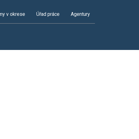
my v okrese
Úřad práce
Agentury