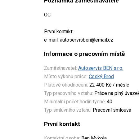
Poznámka zaměstnavatele
OC
První kontakt:
e-mail: autoservisben@email.cz
Informace o pracovním místě
Zaměstnavatel:
Autoservis BEN s.r.o.
Místo výkonu práce:
Český Brod
Platové ohodnocení:
22 400 Kč / měsíc
Typ pracovního vztahu:
Práce na plný úvaze
Minimální počet hodin týdně:
40
Typ smluvního vztahu:
Pracovní smlouva
První kontakt
Kontaktní osoba:
Ben Mykola