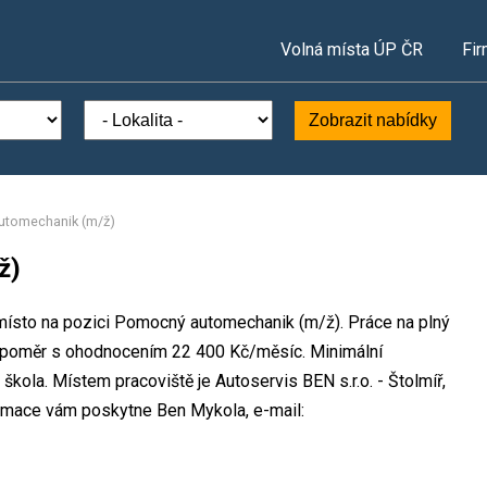
Volná místa ÚP ČR
Fir
Zobrazit nabídky
utomechanik (m/ž)
ž)
í místo na pozici Pomocný automechanik (m/ž). Práce na plný
í poměr s ohodnocením 22 400 Kč/měsíc. Minimální
škola. Místem pracoviště je Autoservis BEN s.r.o. - Štolmíř,
ormace vám poskytne Ben Mykola, e-mail: