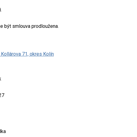
.
e být smlouva prodloužena.
Kollárova 71, okres Kolín
k
27
lka