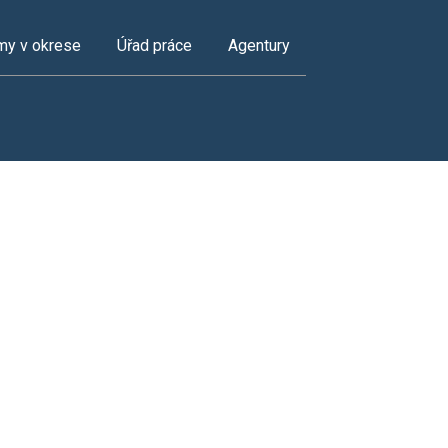
my v okrese
Úřad práce
Agentury