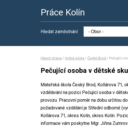
Práce Kolín
Hledat zaměstnání
Hlavní strana
/
Volná místa
/
Český Brod
/
Pečující os
Pečující osoba v dětské sku
Mateřská škola Český Brod, Kollárova 71, ok
vzdělávání na pozici Pečující osoba v děts
provozu. Pracovní poměr na dobu určitou d
požadované vzdělání je Střední odborné (vy
Kollárova 71, okres Kolín, okres Kolín. Pozi
informace vám poskytne Mgr. Jiřina Zumrová,