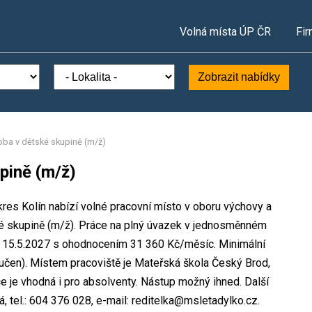
Volná místa ÚP ČR
Fir
Zobrazit nabídky
oba v dětské skupině (m/ž)
pině (m/ž)
res Kolín nabízí volné pracovní místo v oboru výchovy a
ké skupině (m/ž). Práce na plný úvazek v jednosměnném
o 15.5.2027 s ohodnocením 31 360 Kč/měsíc. Minimální
učen). Místem pracoviště je Mateřská škola Český Brod,
ce je vhodná i pro absolventy. Nástup možný ihned. Další
 tel.: 604 376 028, e-mail: reditelka@msletadylko.cz.