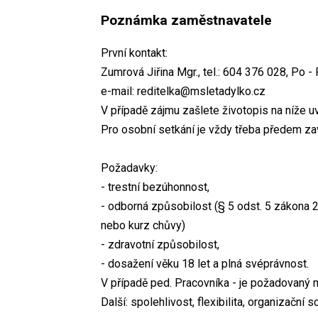
Poznámka zaměstnavatele
První kontakt:
Zumrová Jiřina Mgr., tel.: 604 376 028, Po -
e-mail: reditelka@msletadylko.cz
V případě zájmu zašlete životopis na níže u
Pro osobní setkání je vždy třeba předem zav
Požadavky:
- trestní bezúhonnost,
- odborná způsobilost (§ 5 odst. 5 zákona 2
nebo kurz chůvy)
- zdravotní způsobilost,
- dosažení věku 18 let a plná svéprávnost.
V případě ped. Pracovníka - je požadovaný m
Další: spolehlivost, flexibilita, organizační