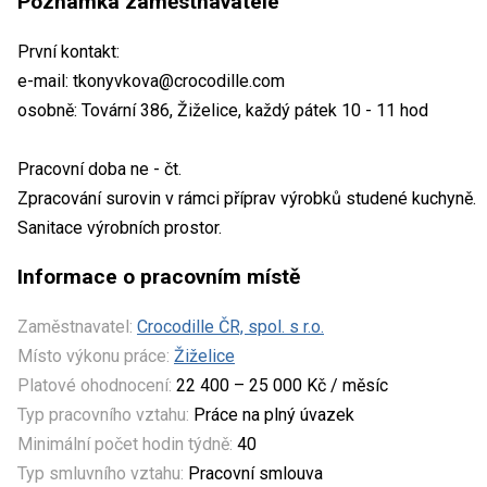
Poznámka zaměstnavatele
První kontakt:
e-mail: tkonyvkova@crocodille.com
osobně: Tovární 386, Žiželice, každý pátek 10 - 11 hod
Pracovní doba ne - čt.
Zpracování surovin v rámci příprav výrobků studené kuchyně.
Sanitace výrobních prostor.
Informace o pracovním místě
Zaměstnavatel:
Crocodille ČR, spol. s r.o.
Místo výkonu práce:
Žiželice
Platové ohodnocení:
22 400 – 25 000 Kč / měsíc
Typ pracovního vztahu:
Práce na plný úvazek
Minimální počet hodin týdně:
40
Typ smluvního vztahu:
Pracovní smlouva