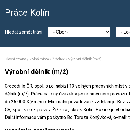
Práce Kolín
Hledat zaměstnání
Hlavní strana
/
Volná místa
/
Žiželice
/
Výrobní dělník (m/ž)
Výrobní dělník (m/ž)
Crocodille ČR, spol. s r.o. nabízí 13 volných pracovních míst 
dělník (m/ž). Práce na plný úvazek v jednosměnném provozu
do 25 000 Kč/měsíc. Minimální požadované vzdělání je Bez vzd
ČR, spol. s r.o. - provoz Žiželice, okres Kolín. Pozice je vhod
Další informace vám poskytne Bc. Tereza Konývková, e-mail: