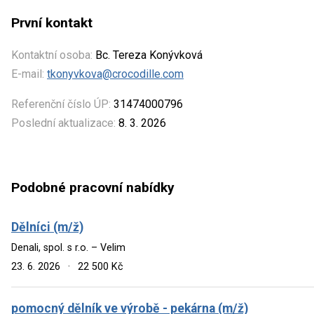
První kontakt
Kontaktní osoba:
Bc. Tereza Konývková
E-mail:
tkonyvkova@crocodille.com
Referenční číslo ÚP:
31474000796
Poslední aktualizace:
8. 3. 2026
Podobné pracovní nabídky
Dělníci (m/ž)
Denali, spol. s r.o. – Velim
23. 6. 2026
·
22 500 Kč
pomocný dělník ve výrobě - pekárna (m/ž)