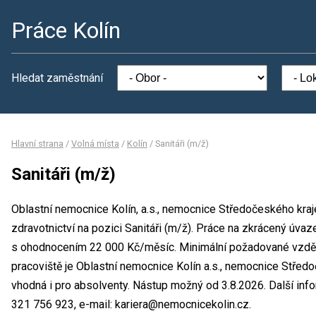
Práce Kolín
Hledat zaměstnání
Hlavní strana
/
Volná místa
/
Kolín
/
Sanitáři (m/ž)
Sanitáři (m/ž)
Oblastní nemocnice Kolín, a.s., nemocnice Středočeského kraj
zdravotnictví na pozici Sanitáři (m/ž). Práce na zkrácený úv
s ohodnocením 22 000 Kč/měsíc. Minimální požadované vzdělán
pracoviště je Oblastní nemocnice Kolín a.s., nemocnice Středo
vhodná i pro absolventy. Nástup možný od 3.8.2026. Další info
321 756 923, e-mail: kariera@nemocnicekolin.cz.