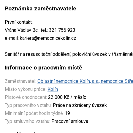
Poznámka zaměstnavatele
První kontakt:
Vrána Václav Bc., tel.: 321 756 923
e-mail: kariera@nemocnicekolin.cz
Sanitář na resuscitační oddělení, poloviční úvazek v třísměnn
Informace o pracovním místě
Zaměstnavatel:
Oblastní nemocnice Kolín, a.s., nemocnice St
Místo výkonu práce:
Kolín
Platové ohodnocení:
22 000 Kč / měsíc
Typ pracovního vztahu:
Práce na zkrácený úvazek
Minimální počet hodin týdně:
19
Typ smluvního vztahu:
Pracovní smlouva