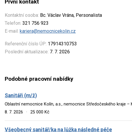
První kontakt
Kontaktní osoba:
Bc. Václav Vrána, Personalista
Telefon:
321 756 923
E-mail:
kariera@nemocnicekolin.cz
Referenční číslo ÚP:
17914310753
Poslední aktualizace:
7. 7. 2026
Podobné pracovní nabídky
Sanitáři (m/ž)
Oblastní nemocnice Kolín, a.s., nemocnice Středočeského kraje – 
8. 7. 2026
·
25 000 Kč
Všeobecný sanitář/ka na lůžka následné péče