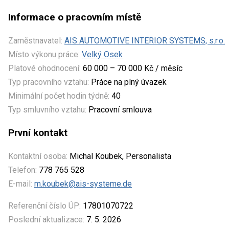
Informace o pracovním místě
Zaměstnavatel:
AIS AUTOMOTIVE INTERIOR SYSTEMS, s.r.o.
Místo výkonu práce:
Velký Osek
Platové ohodnocení:
60 000 – 70 000 Kč / měsíc
Typ pracovního vztahu:
Práce na plný úvazek
Minimální počet hodin týdně:
40
Typ smluvního vztahu:
Pracovní smlouva
První kontakt
Kontaktní osoba:
Michal Koubek, Personalista
Telefon:
778 765 528
E-mail:
m.koubek@ais-systeme.de
Referenční číslo ÚP:
17801070722
Poslední aktualizace:
7. 5. 2026