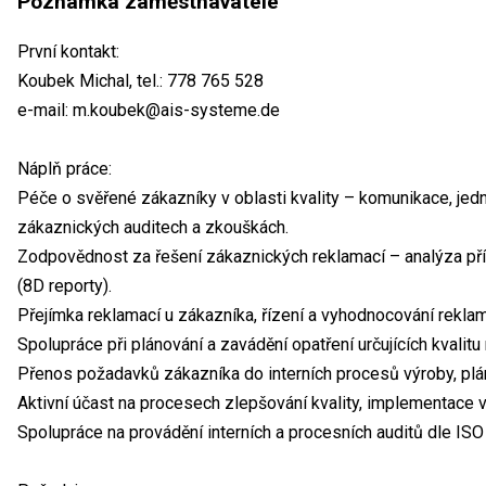
Poznámka zaměstnavatele
První kontakt:
Koubek Michal, tel.: 778 765 528
e-mail: m.koubek@ais-systeme.de
Náplň práce:
Péče o svěřené zákazníky v oblasti kvality – komunikace, jedná
zákaznických auditech a zkouškách.
Zodpovědnost za řešení zákaznických reklamací – analýza příč
(8D reporty).
Přejímka reklamací u zákazníka, řízení a vyhodnocování rekla
Spolupráce při plánování a zavádění opatření určujících kvalitu
Přenos požadavků zákazníka do interních procesů výroby, plán
Aktivní účast na procesech zlepšování kvality, implementace
Spolupráce na provádění interních a procesních auditů dle IS