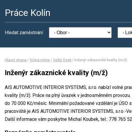
Práce Kolín
Hledat zaměstnání
Hlavní strana
/
Volná místa
/
Velký Osek
/
Inženýr zákaznické kvality (m/ž)
Inženýr zákaznické kvality (m/ž)
AIS AUTOMOTIVE INTERIOR SYSTEMS, s.r.o. nabízí volné praco
kvality (m/ž). Práce na plný úvazek v jednosměnném provozu
do 70 000 Kč/měsíc. Minimální požadované vzdělání je ÚSO s
pracoviště je AIS AUTOMOTIVE INTERIOR SYSTEMS, s.r.o.-Vel
Další informace vám poskytne Michal Koubek, tel.: 778 765 5