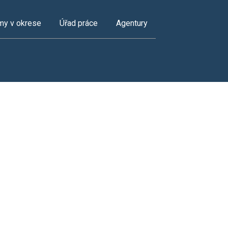
my v okrese
Úřad práce
Agentury