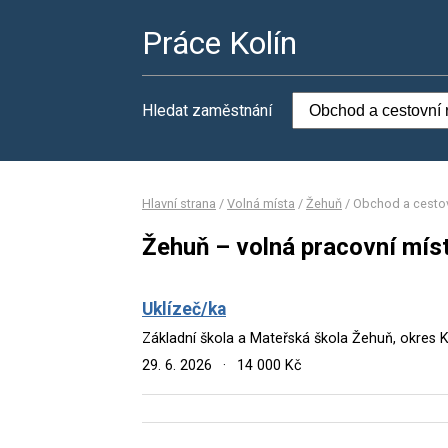
Práce Kolín
Hledat zaměstnání
Hlavní strana
/
Volná místa
/
Žehuň
/
Obchod a cestov
Žehuň – volná pracovní mís
Uklízeč/ka
Základní škola a Mateřská škola Žehuň, okres K
29. 6. 2026
·
14 000 Kč