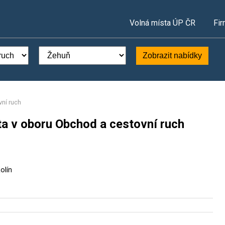
Volná místa ÚP ČR
Fir
Zobrazit nabídky
ní ruch
ta v oboru Obchod a cestovní ruch
olín