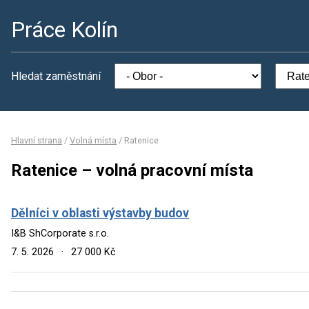
Práce Kolín
Hledat zaměstnání
Hlavní strana
/
Volná místa
/
Ratenice
Ratenice – volná pracovní místa
Dělníci v oblasti výstavby budov
I&B ShCorporate s.r.o.
7. 5. 2026
·
27 000 Kč