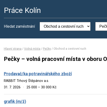
Práce Kolín
Hledat zaměstnání
Hlavní strana
/
Volná místa
/
Pečky
/
Obchod a cestovní ruch
Pečky – volná pracovní místa v oboru 
Prodavač/ka potravinářského zboží
RABBIT Trhový Štěpánov a.s.
31. 7. 2026
·
25 000 – 30 000 Kč
grafik (m/ž)