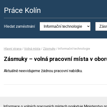
Práce Kolín
Hledat zaměstnání
Hlavní strana
/
Volná místa
/
Zásmuky
/
Informační technologie
Zásmuky – volná pracovní místa v obor
Aktuálně neevidujeme žádnou pracovní nabídku.
Informace o volných pracovních místech poskytuje Ministerstvo pr