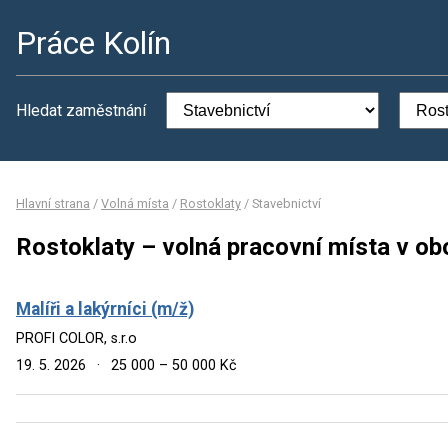
Práce Kolín
Hledat zaměstnání
Hlavní strana
/
Volná místa
/
Rostoklaty
/
Stavebnictví
Rostoklaty – volná pracovní místa v ob
Malíři a lakýrníci (m/ž)
PROFI COLOR, s.r.o
19. 5. 2026
·
25 000 – 50 000 Kč