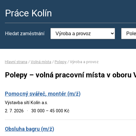
Práce Kolín
Hledat zaměstnání
Hlavní strana
/
Volná místa
/
Polepy
/
Výroba a provoz
Polepy – volná pracovní místa v oboru 
Pomocný svářeč, montér (m/ž)
Výstavba sítí Kolín a.s.
2. 7. 2026
·
30 000 – 45 000 Kč
Obsluha bagru (m/ž)