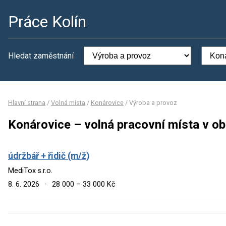
Práce Kolín
Hledat zaměstnání
Hlavní strana
/
Volná místa
/
Konárovice
/
Výroba a provoz
Konárovice – volná pracovní místa v o
údržbář + řidič (m/ž)
MediTox s.r.o.
8. 6. 2026
·
28 000 – 33 000 Kč