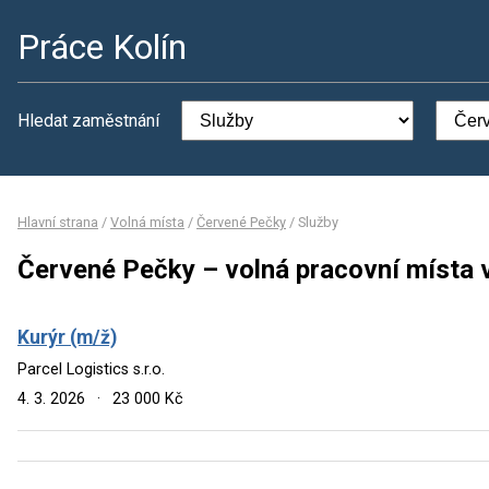
Práce Kolín
Hledat zaměstnání
Hlavní strana
/
Volná místa
/
Červené Pečky
/
Služby
Červené Pečky – volná pracovní místa 
Kurýr (m/ž)
Parcel Logistics s.r.o.
4. 3. 2026
·
23 000 Kč