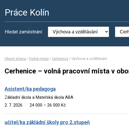
Práce Kolín
Hledat zaměstnání
Hlavní strana
/
Volná místa
/
Cerhenice
/
Výchova a vzdělávání
Cerhenice – volná pracovní místa v ob
Asistent/ka pedagoga
Základní škola a Mateřská škola ABA
2. 7. 2026
·
24 000 – 26 000 Kč
učitel/ka zákládní školy pro 2.stupeň