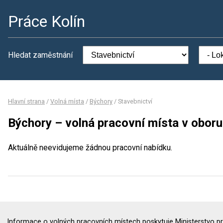
Práce Kolín
Hledat zaměstnání
Hlavní strana
/
Volná místa
/
Býchory
/
Stavebnictví
Býchory – volná pracovní místa v oboru
Aktuálně neevidujeme žádnou pracovní nabídku.
Informace o volných pracovních místech poskytuje Ministerstvo pr