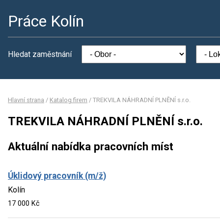
Práce Kolín
Hledat zaměstnání
Hlavní strana
/
Katalog firem
/
TREKVILA NÁHRADNÍ PLNĚNÍ s.r.o.
TREKVILA NÁHRADNÍ PLNĚNÍ s.r.o.
Aktuální nabídka pracovních míst
Úklidový pracovník (m/ž)
Kolín
17 000 Kč