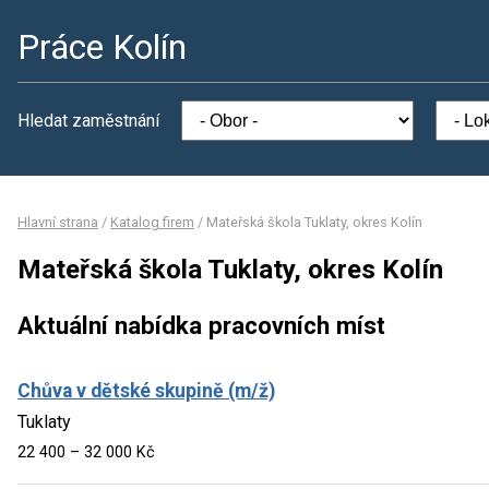
Práce Kolín
Hledat zaměstnání
Hlavní strana
/
Katalog firem
/
Mateřská škola Tuklaty, okres Kolín
Mateřská škola Tuklaty, okres Kolín
Aktuální nabídka pracovních míst
Chůva v dětské skupině (m/ž)
Tuklaty
22 400 – 32 000 Kč