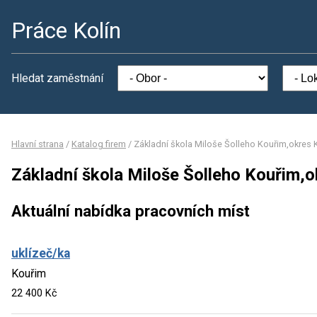
Práce Kolín
Hledat zaměstnání
Hlavní strana
/
Katalog firem
/
Základní škola Miloše Šolleho Kouřim,okres 
Základní škola Miloše Šolleho Kouřim,o
Aktuální nabídka pracovních míst
uklízeč/ka
Kouřim
22 400 Kč