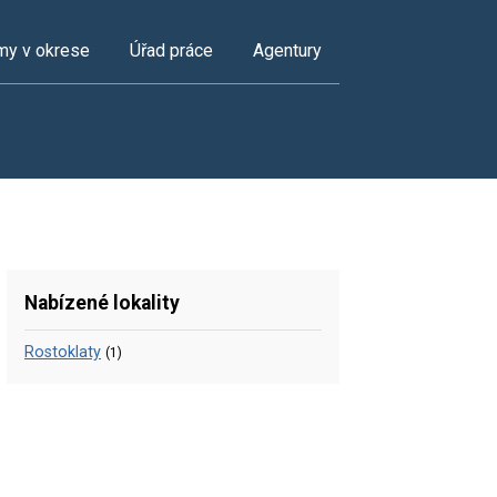
my v okrese
Úřad práce
Agentury
Nabízené lokality
Rostoklaty
(1)