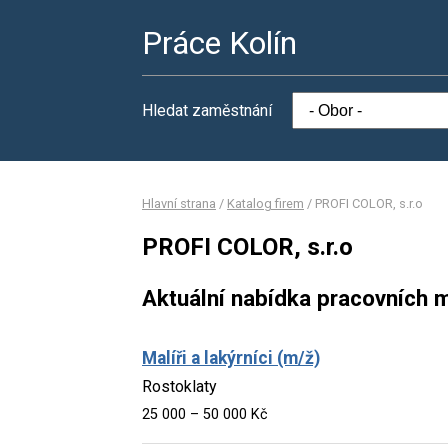
Práce Kolín
Hledat zaměstnání
Hlavní strana
/
Katalog firem
/
PROFI COLOR, s.r.o
PROFI COLOR, s.r.o
Aktuální nabídka pracovních m
Malíři a lakýrníci (m/ž)
Rostoklaty
25 000 – 50 000 Kč