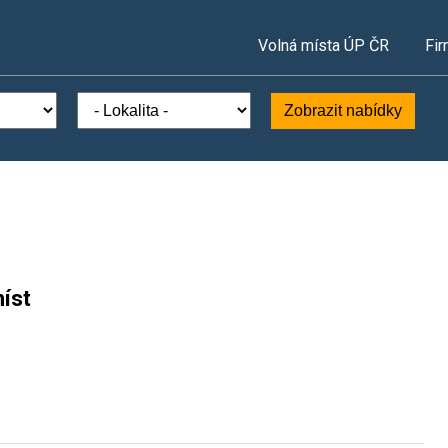
Volná místa ÚP ČR
Fir
Zobrazit nabídky
íst