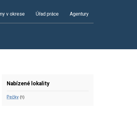
my v okrese
Úřad práce
Agentury
Nabízené lokality
Pečky
(1)