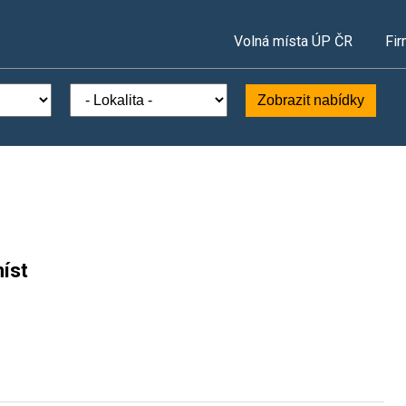
Volná místa ÚP ČR
Fir
Zobrazit nabídky
íst