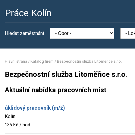
Práce Kolín
Hledat zaměstnání
Hlavní strana
/
Katalog firem
/
Bezpečnostní služba Litoměřice s.r.o.
Bezpečnostní služba Litoměřice s.r.o.
Aktuální nabídka pracovních míst
úklidový pracovník (m/ž)
Kolín
135 Kč / hod.