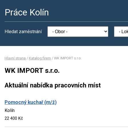
Práce Kolín
Hledat zaměstnání
Hlavní strana
/
Katalog firem
/
WK IMPORT s.r.o.
WK IMPORT s.r.o.
Aktuální nabídka pracovních míst
Pomocný kuchař (m/ž)
Kolín
22 400 Kč