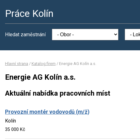
Práce Kolín
Hledat zaměstnání
Hlavní strana
/
Katalog firem
/
Energie AG Kolín a.s.
Energie AG Kolín a.s.
Aktuální nabídka pracovních míst
Provozní montér vodovodů (m/ž)
Kolín
35 000 Kč