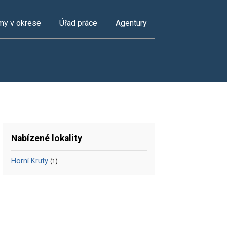
my v okrese
Úřad práce
Agentury
Nabízené lokality
Horní Kruty
(1)