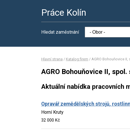
Práce Kolín
Hledat zaměstnání
Hlavní strana
/
Katalog firem
/
AGRO Bohouňovice II, sp
AGRO Bohouňovice II, spol. s
Aktuální nabídka pracovních m
Opravář zemědělských strojů, rostlinn
Horní Kruty
32 000 Kč