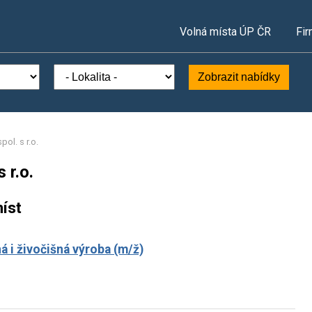
Volná místa ÚP ČR
Fir
Zobrazit nabídky
ol. s r.o.
 r.o.
íst
á i živočišná výroba (m/ž)