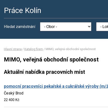
Práce Kolín
Hledat zaměstnání
Hlavní strana
/
Katalog firem
/
MIMO, veřejná obchodní společnost
MIMO, veřejná obchodní společnost
Aktuální nabídka pracovních míst
pomocní pracovníci pekařské a cukrářské výroby (m/ž
Český Brod
22 400 Kč