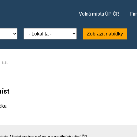
Volná místa ÚP ČR
Fir
Zobrazit nabídky
a.s.
íst
dku.