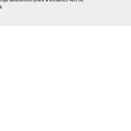
uje Ministerstvo práce a sociálních věcí ČR.
6.