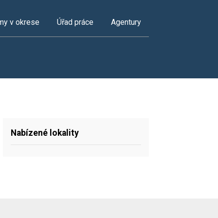
my v okrese
Úřad práce
Agentury
Nabízené lokality