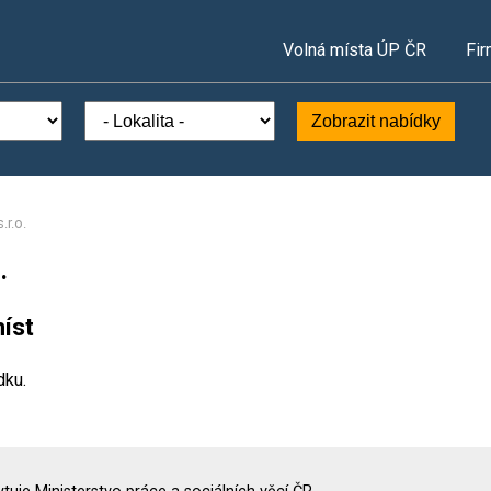
Volná místa ÚP ČR
Fir
Zobrazit nabídky
.r.o.
.
íst
dku.