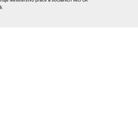
uje Ministerstvo práce a sociálních věcí ČR.
6.