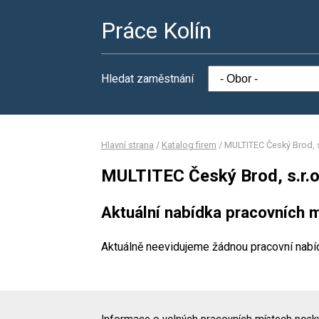
Práce Kolín
Hledat zaměstnání
Hlavní strana
/
Katalog firem
/
MULTITEC Český Brod, s
MULTITEC Český Brod, s.r.o
Aktuální nabídka pracovních m
Aktuálně neevidujeme žádnou pracovní nabí