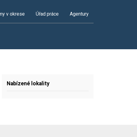
my v okrese
Úřad práce
Agentury
Nabízené lokality