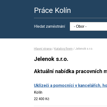
Práce Kolín
Hledat zaměstnání
Hlavní strana
/
Katalog firem
/
Jelenok s.r.o.
Jelenok s.r.o.
Aktuální nabídka pracovních m
Uklízeči a pomocníci v kancelářích, h
Kolín
22 400 Kč