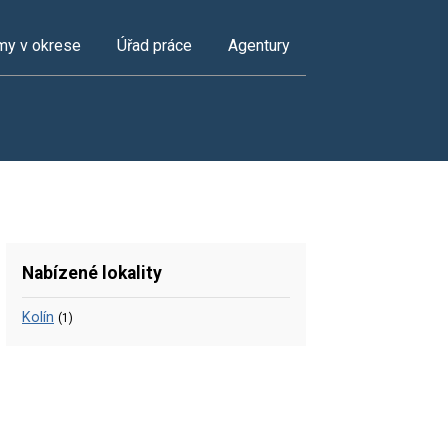
my v okrese
Úřad práce
Agentury
Nabízené lokality
Kolín
(1)