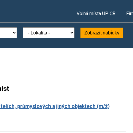
Volná místa ÚP ČR
Fir
Zobrazit nabídky
íst
otelích, průmyslových a jiných objektech (m/ž)