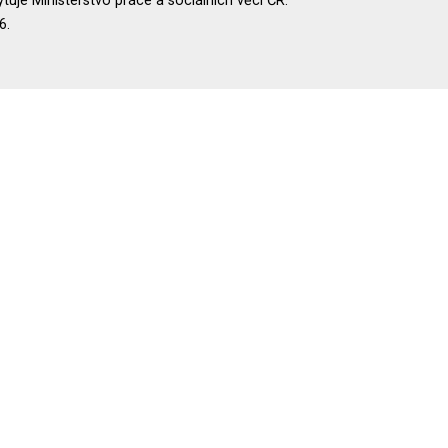
uje Ministerstvo práce a sociálních věcí ČR.
6.