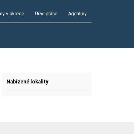
my v okrese
Úřad práce
Agentury
Nabízené lokality