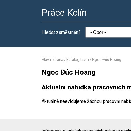
Práce Kolín
Hledat zaměstnání
Hlavní strana
/
Katalog firem
/
Ngoc Đúc Hoang
Ngoc Đúc Hoang
Aktuální nabídka pracovních m
Aktuálně neevidujeme žádnou pracovní nabí