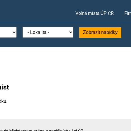
Volná místa ÚP ČR
Fir
Zobrazit nabídky
íst
dku.